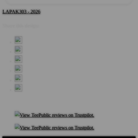
LAPAK303 - 2026
Share this design: