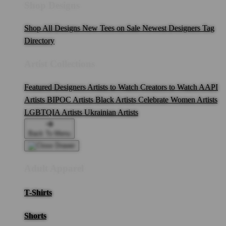
Shop Designs
Shop All Designs
New Tees on Sale
Newest Designers
Tag
Directory
Artist Collections
Featured Designers
Artists to Watch
Creators to Watch
AAPI
Artists
BIPOC Artists
Black Artists
Celebrate Women Artists
LGBTQIA Artists
Ukrainian Artists
Back To Menu
Adult Apparel
T-Shirts
Shorts