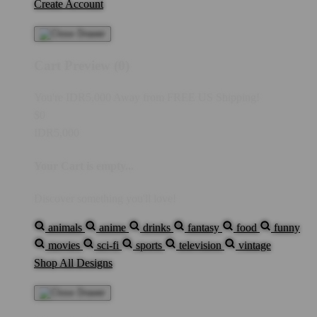
Create Account
Cart Preview (0)
You're
IDR5,000
Away from
FREE US Shipping!
$0
IDR5,000
Your Cart is empty...
Discover something you'll love!
animals
anime
drinks
fantasy
food
funny
movies
sci-fi
sports
television
vintage
Shop All Designs