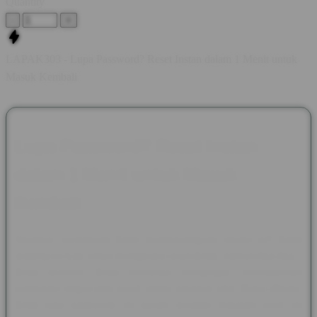
Quantity
-
+
LAPAK303 - Lupa Password? Reset Instan dalam 1 Menit untuk
Masuk Kembali
Lupa Password? Reset Instan
dalam 1 Menit untuk Masuk
Kembali
Saudara, pernahkah Anda membayangkan situasi ini? Anda
sedang bersiap untuk mengakses akun Anda, namun tiba-tiba...
Anda terhenti. Anda mencoba mengingat, memasukkan
kombinasi angka dan huruf, tetapi hasilnya nihil. Akses ditolak.
Anda lupa password. Ini bukan sekadar masalah kecil, ini