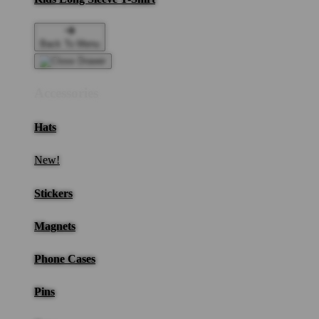
Back To Menu
Accessories
Hats
New!
Stickers
Magnets
Phone Cases
Pins