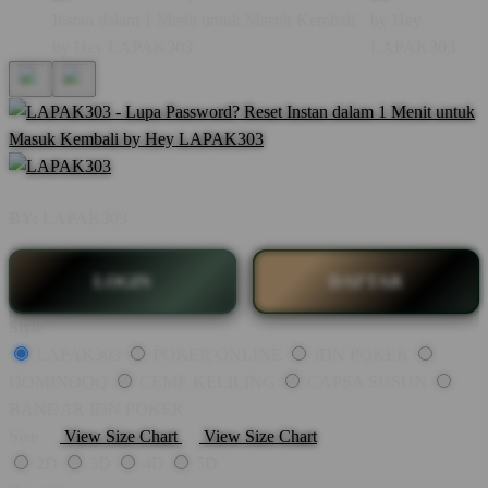
BY:
LAPAK303
LOGIN
DAFTAR
Style
LAPAK303
POKER ONLINE
IDN POKER
DOMINOQQ
CEME KELILING
CAPSA SUSUN
BANDAR IDN POKER
Size
View Size Chart
View Size Chart
2D
3D
4D
5D