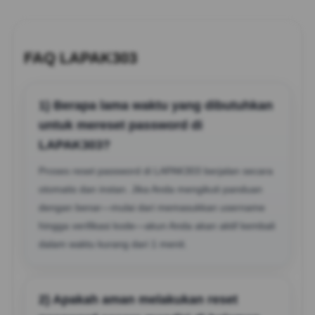
FAQ LAPAK303
1) Berapa lama waktu yang dibutuhkan
untuk mereset password di
LAPAK303?
Proses reset password di LAPAK303 berjalan secara
otomatis dan instan. Jika Anda mengikuti panduan
dengan benar—mulai dari memasukkan username
hingga verifikasi kode—akun Anda akan aktif kembali
dalam waktu kurang dari 1 menit.
2) Apakah aman melakukan reset